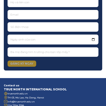
Ngày sinh của con
ĐĂNG KÝ NGAY
Contact us
TRUE NORTH INTERNATIONAL SCHOOL
truenorth.edu.vn
TH-03, Mo Lao, Ha Dong, Hanoi
info@truenorth.edu.vn
024 7304 3768