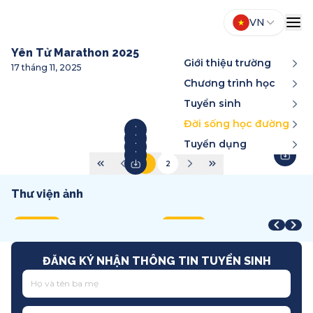
VN
Yên Tử Marathon 2025
Giới thiệu trường
17 tháng 11, 2025
Chương trình học
Tuyển sinh
Đời sống học đường
Tuyển dụng
1
2
Thư viện ảnh
Year-End Award
STEAM Fair + Shark Tank
A
STEAM Fair 2026
T
2025
2026
2
2026
2
Song ngữ
Việt Nam
T
Quốc tế
T
ĐĂNG KÝ NHẬN THÔNG TIN TUYỂN SINH