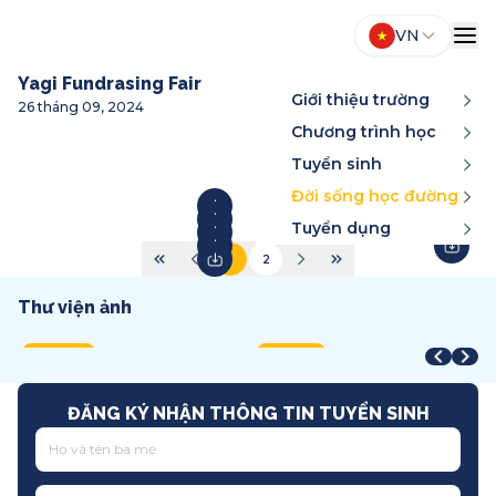
VN
Yagi Fundrasing Fair
Giới thiệu trường
26 tháng 09, 2024
Chương trình học
Tuyển sinh
Đời sống học đường
Tuyển dụng
1
2
Thư viện ảnh
Year-End Award
STEAM Fair + Shark Tank
A
STEAM Fair 2026
T
2025
2026
2
2026
2
Song ngữ
Việt Nam
T
Quốc tế
T
ĐĂNG KÝ NHẬN THÔNG TIN TUYỂN SINH