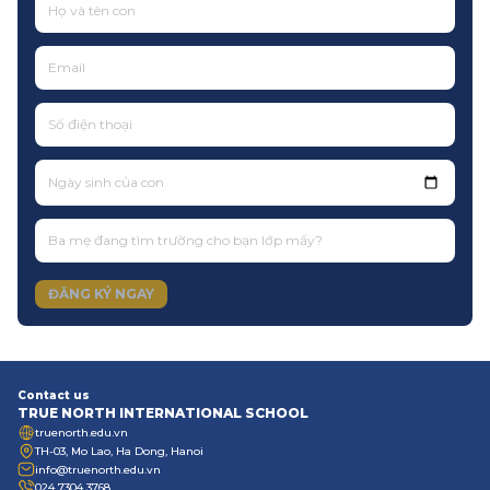
Ngày sinh của con
ĐĂNG KÝ NGAY
Contact us
TRUE NORTH INTERNATIONAL SCHOOL
truenorth.edu.vn
TH-03, Mo Lao, Ha Dong, Hanoi
info@truenorth.edu.vn
024 7304 3768