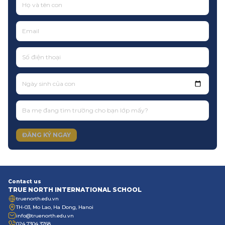
Ngày sinh của con
ĐĂNG KÝ NGAY
Contact us
TRUE NORTH INTERNATIONAL SCHOOL
truenorth.edu.vn
TH-03, Mo Lao, Ha Dong, Hanoi
info@truenorth.edu.vn
024 7304 3768