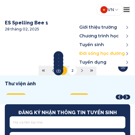
VN
ES Spelling Bee 1
Giới thiệu trường
28 tháng 02, 2025
Chương trình học
Tuyển sinh
Đời sống học đường
Tuyển dụng
1
2
Thư viện ảnh
Year-End Award
STEAM Fair + Shark Tank
A
STEAM Fair 2026
T
2025
2026
2
2026
2
Song ngữ
Việt Nam
T
Quốc tế
T
ĐĂNG KÝ NHẬN THÔNG TIN TUYỂN SINH