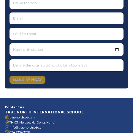
Ngày sinh của con
ĐĂNG KÝ NGAY
Contact us
TRUE NORTH INTERNATIONAL SCHOOL
truenorth.edu.vn
TH-03, Mo Lao, Ha Dong, Hanoi
info@truenorth.edu.vn
024 7304 3768