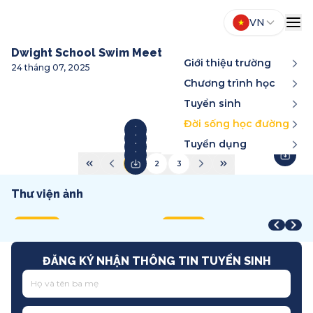
VN
Dwight School Swim Meet
Giới thiệu trường
24 tháng 07, 2025
Chương trình học
Tuyển sinh
Đời sống học đường
Tuyển dụng
1
2
3
Thư viện ảnh
Year-End Award
STEAM Fair + Shark Tank
A
STEAM Fair 2026
T
2025
2026
2
2026
2
Song ngữ
Việt Nam
T
Quốc tế
T
ĐĂNG KÝ NHẬN THÔNG TIN TUYỂN SINH