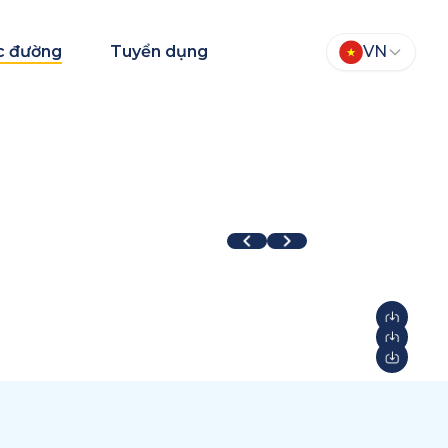
c đường
Tuyển dụng
VN
TEAM Fair 2026
Aqua Warriors
026
2026