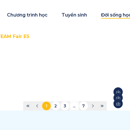
Chương trình học
Tuyển sinh
Đời sống họ
EAM Fair ES
1
2
3
...
7
STEAM Fair + Shark Tank
S
2026
2