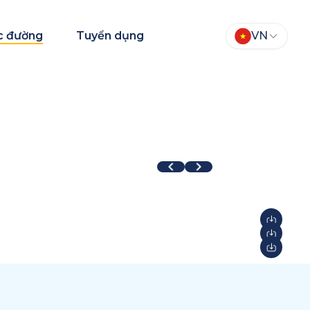
c đường
Tuyển dụng
VN
TEAM Fair 2026
Aqua Warriors
026
2026