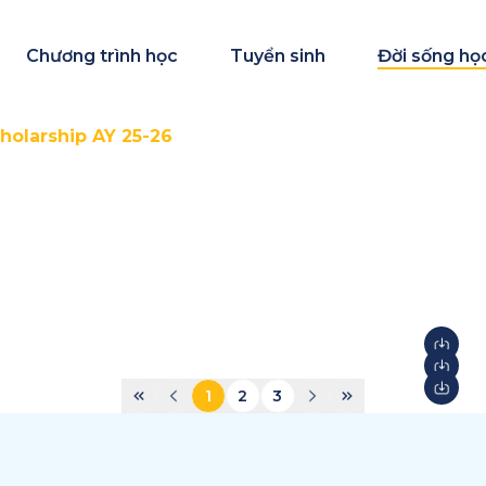
Chương trình học
Tuyển sinh
Đời sống họ
holarship AY 25-26
1
2
3
STEAM Fair + Shark Tank
S
2026
2