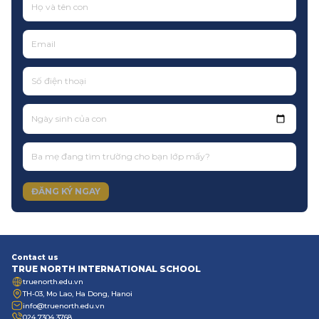
Ngày sinh của con
ĐĂNG KÝ NGAY
Contact us
TRUE NORTH INTERNATIONAL SCHOOL
truenorth.edu.vn
TH-03, Mo Lao, Ha Dong, Hanoi
info@truenorth.edu.vn
024 7304 3768