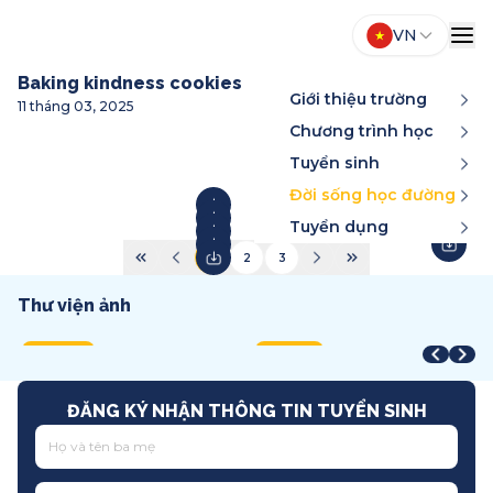
VN
Baking kindness cookies
Giới thiệu trường
11 tháng 03, 2025
Chương trình học
Tuyển sinh
Đời sống học đường
Tuyển dụng
1
2
3
Thư viện ảnh
Year-End Award
STEAM Fair + Shark Tank
A
STEAM Fair 2026
T
2025
2026
2
2026
2
Song ngữ
Việt Nam
T
Quốc tế
T
ĐĂNG KÝ NHẬN THÔNG TIN TUYỂN SINH