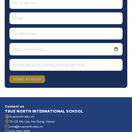
Ngày sinh của con
ĐĂNG KÝ NGAY
Contact us
TRUE NORTH INTERNATIONAL SCHOOL
truenorth.edu.vn
TH-03, Mo Lao, Ha Dong, Hanoi
info@truenorth.edu.vn
024 7304 3768