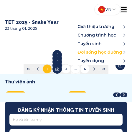
VN
TET 2025 - Snake Year
Giới thiệu trường
23 tháng 01, 2025
Chương trình học
Tuyển sinh
Đời sống học đường
Tuyển dụng
1
2
3
...
6
Thư viện ảnh
Year-End Award
STEAM Fair + Shark Tank
A
STEAM Fair 2026
T
2025
2026
2
2026
2
Song ngữ
Việt Nam
T
Quốc tế
T
ĐĂNG KÝ NHẬN THÔNG TIN TUYỂN SINH