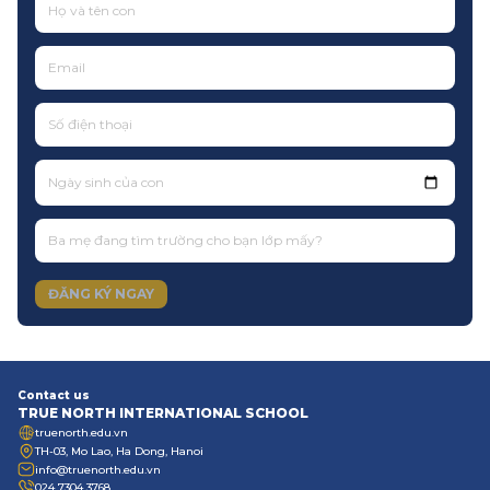
Ngày sinh của con
ĐĂNG KÝ NGAY
Contact us
TRUE NORTH INTERNATIONAL SCHOOL
truenorth.edu.vn
TH-03, Mo Lao, Ha Dong, Hanoi
info@truenorth.edu.vn
024 7304 3768