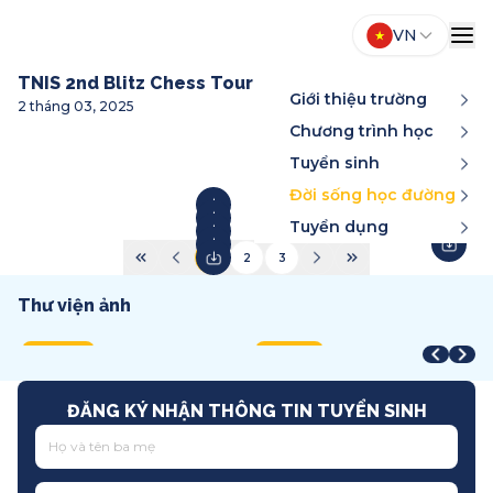
VN
TNIS 2nd Blitz Chess Tournament 2025
Giới thiệu trường
2 tháng 03, 2025
Chương trình học
Tuyển sinh
Đời sống học đường
Tuyển dụng
1
2
3
Thư viện ảnh
Year-End Award
STEAM Fair + Shark Tank
A
STEAM Fair 2026
T
2025
2026
2
2026
2
Song ngữ
Việt Nam
T
Quốc tế
T
ĐĂNG KÝ NHẬN THÔNG TIN TUYỂN SINH