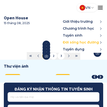
VN
Open House
Giới thiệu trường
15 tháng 08, 2025
Chương trình học
Tuyển sinh
Đời sống học đường
Tuyển dụng
1
2
3
Thư viện ảnh
Year-End Award
STEAM Fair + Shark Tank
A
STEAM Fair 2026
T
2025
2026
2
2026
2
Song ngữ
Việt Nam
T
Quốc tế
T
ĐĂNG KÝ NHẬN THÔNG TIN TUYỂN SINH