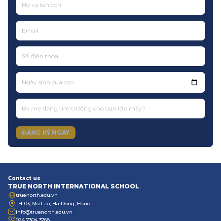
Ngày sinh của con
ĐĂNG KÝ NGAY
Contact us
TRUE NORTH INTERNATIONAL SCHOOL
truenorth.edu.vn
TH-03, Mo Lao, Ha Dong, Hanoi
info@truenorth.edu.vn
024 7304 3768