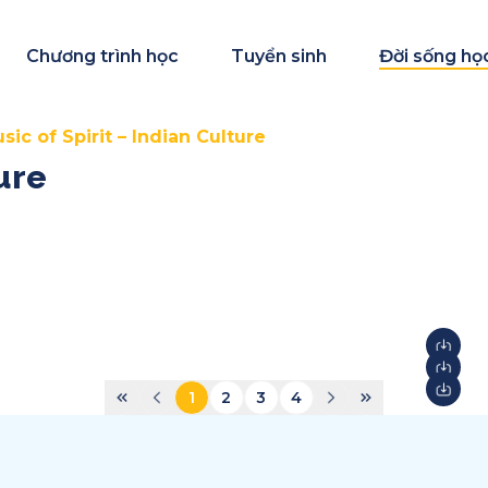
Chương trình học
Tuyển sinh
Đời sống họ
sic of Spirit – Indian Culture
ure
1
2
3
4
STEAM Fair + Shark Tank
S
2026
2