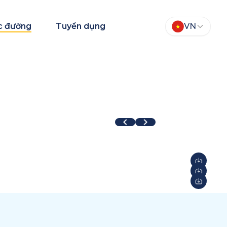
c đường
Tuyển dụng
VN
TEAM Fair 2026
Aqua Warriors
026
2026