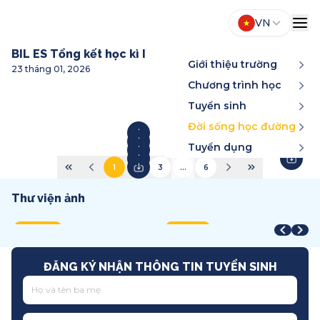
VN
BIL ES Tổng kết học kì I
Giới thiệu trường
23 tháng 01, 2026
Chương trình học
Tuyển sinh
Đời sống học đường
Tuyển dụng
1
2
3
...
6
Thư viện ảnh
Year-End Award
STEAM Fair + Shark Tank
A
STEAM Fair 2026
T
2025
2026
2
2026
2
Song ngữ
Việt Nam
T
Quốc tế
T
ĐĂNG KÝ NHẬN THÔNG TIN TUYỂN SINH