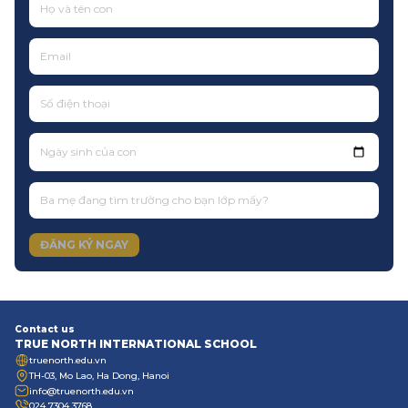
Ngày sinh của con
ĐĂNG KÝ NGAY
Contact us
TRUE NORTH INTERNATIONAL SCHOOL
truenorth.edu.vn
TH-03, Mo Lao, Ha Dong, Hanoi
info@truenorth.edu.vn
024 7304 3768