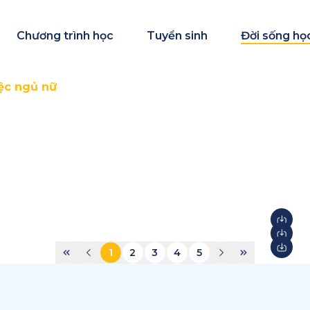
Chương trình học
Tuyển sinh
Đời sống họ
ệc ngủ nữ
1
2
3
4
5
STEAM Fair + Shark Tank
S
2026
2