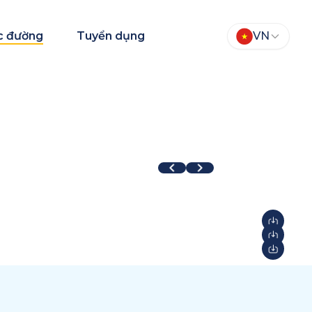
c đường
Tuyển dụng
VN
TEAM Fair 2026
Aqua Warriors
026
2026